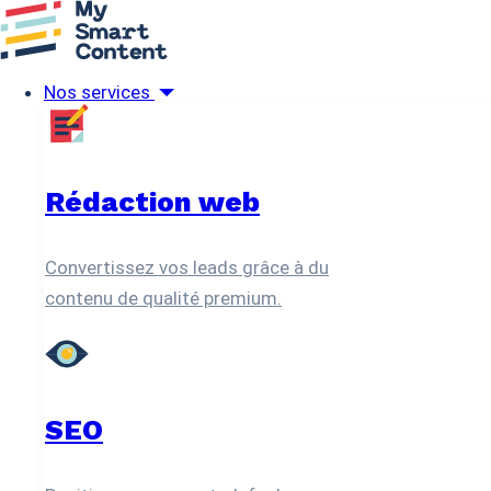
Menu
Nos services
Rédaction web
Nos services
SEO
Social Media
SEA
Social ads
Création graphique
Rédaction web
Qui sommes-nous ?
Partenariat agence
Ressources
Convertissez vos leads grâce à du
Blog
contenu de qualité premium.
Livres blancs
Recrutement
Contact
Accueil
Blog
SEO