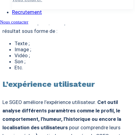
contenus. Le contenu peut être obtenu à partir de
Recrutement
données structurées ou non. Lorsque l’utilisateur
Nous contacter
formule une requête, l’outil peut alors transformer le
résultat sous forme de :
Texte ;
Image ;
Vidéo ;
Son ;
Etc.
L’expérience utilisateur
Le SGEO améliore l’expérience utilisateur.
Cet outil
analyse différents paramètres comme le profil, le
comportement, l’humeur, l’historique ou encore la
localisation des utilisateurs
pour comprendre leurs