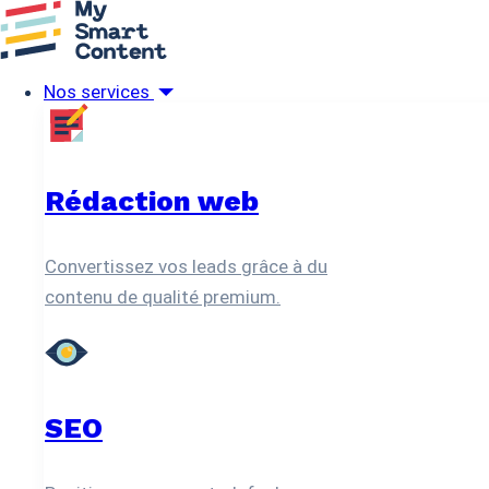
Menu
Nos services
Rédaction web
Nos services
SEO
Social Media
SEA
Social ads
Création graphique
Rédaction web
Qui sommes-nous ?
Partenariat agence
Ressources
Convertissez vos leads grâce à du
Blog
contenu de qualité premium.
Livres blancs
Recrutement
Contact
Accueil
Blog
SEO